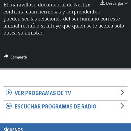
Descargar
El maravilloso documental de Netflix
RADIO MARTÍ
confirma cuán hermosas y sorprendentes
ESPECIALES
pueden ser las relaciones del ser humano con este
animal retraído si intuye que quien se le acerca sólo
MULTIMEDIA
ESPECIALES
busca su amistad.
EDITORIALES
LA REALIDAD DE LA VIVIENDA EN CUBA
SER VIEJO EN CUBA
SÍGUENOS
Compartir
KENTU-CUBANO
LOS SANTOS DE HIALEAH
DESINFORMACIÓN RUSA EN AMÉRICA LATINA
LA INVASIÓN DE RUSIA A UCRANIA
VER PROGRAMAS DE TV
ESCUCHAR PROGRAMAS DE RADIO
SÍGUENOS