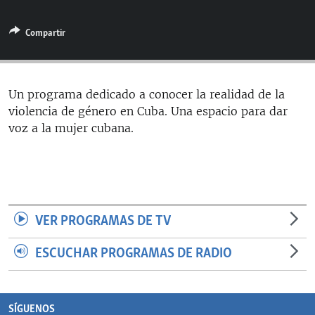
RADIO MARTÍ
Compartir
ESPECIALES
MULTIMEDIA
ESPECIALES
EDITORIALES
LA REALIDAD DE LA VIVIENDA EN CUBA
Un programa dedicado a conocer la realidad de la
violencia de género en Cuba. Una espacio para dar
SER VIEJO EN CUBA
SÍGUENOS
voz a la mujer cubana.
KENTU-CUBANO
LOS SANTOS DE HIALEAH
DESINFORMACIÓN RUSA EN AMÉRICA LATINA
LA INVASIÓN DE RUSIA A UCRANIA
VER PROGRAMAS DE TV
ESCUCHAR PROGRAMAS DE RADIO
SÍGUENOS