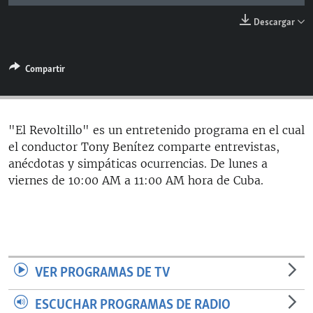
RADIO MARTÍ
Descargar
ESPECIALES
MULTIMEDIA
ESPECIALES
Compartir
EDITORIALES
LA REALIDAD DE LA VIVIENDA EN CUBA
SER VIEJO EN CUBA
SÍGUENOS
"El Revoltillo" es un entretenido programa en el cual
KENTU-CUBANO
el conductor Tony Benítez comparte entrevistas,
anécdotas y simpáticas ocurrencias. De lunes a
LOS SANTOS DE HIALEAH
viernes de 10:00 AM a 11:00 AM hora de Cuba.
DESINFORMACIÓN RUSA EN AMÉRICA LATINA
LA INVASIÓN DE RUSIA A UCRANIA
VER PROGRAMAS DE TV
ESCUCHAR PROGRAMAS DE RADIO