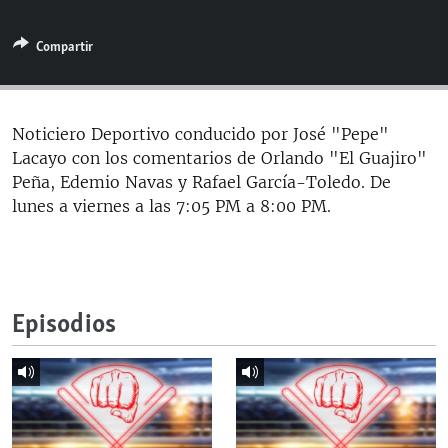
RADIO MARTÍ
Compartir
ESPECIALES
MULTIMEDIA
ESPECIALES
EDITORIALES
LA REALIDAD DE LA VIVIENDA EN CUBA
Noticiero Deportivo conducido por José "Pepe"
Lacayo con los comentarios de Orlando "El Guajiro"
SER VIEJO EN CUBA
SÍGUENOS
Peña, Edemio Navas y Rafael García-Toledo. De
KENTU-CUBANO
lunes a viernes a las 7:05 PM a 8:00 PM.
LOS SANTOS DE HIALEAH
DESINFORMACIÓN RUSA EN AMÉRICA LATINA
LA INVASIÓN DE RUSIA A UCRANIA
Episodios