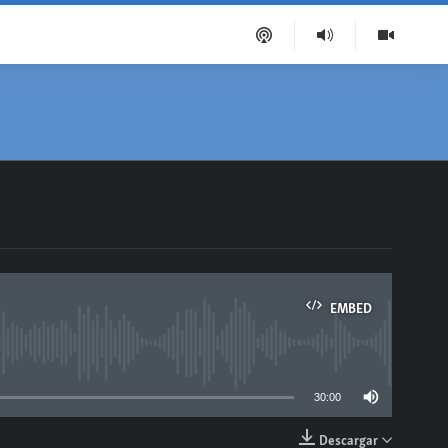
EMBED
able
30:00
Descargar