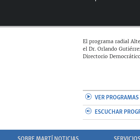
RADIO MARTÍ
ESPECIALES
MULTIMEDIA
ESPECIALES
EDITORIALES
LA REALIDAD DE LA VIVIENDA EN
El programa radial Alt
CUBA
el Dr. Orlando Gutiérre
SER VIEJO EN CUBA
Directorio Democrático
KENTU-CUBANO
LOS SANTOS DE HIALEAH
DESINFORMACIÓN RUSA EN
AMÉRICA LATINA
VER PROGRAMAS 
LA INVASIÓN DE RUSIA A UCRANIA
ESCUCHAR PROG
SOBRE MARTÍ NOTICIAS
SERVICIO