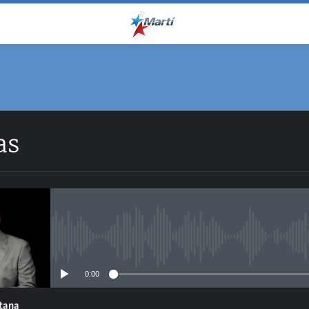
as
No media source currently avail
0:00
ntana