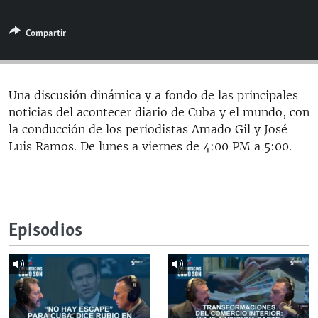
RADIO MARTÍ
Compartir
ESPECIALES
MULTIMEDIA
ESPECIALES
EDITORIALES
LA REALIDAD DE LA VIVIENDA EN CUBA
Una discusión dinámica y a fondo de las principales
noticias del acontecer diario de Cuba y el mundo, con
SER VIEJO EN CUBA
SÍGUENOS
la conducción de los periodistas Amado Gil y José
KENTU-CUBANO
Luis Ramos. De lunes a viernes de 4:00 PM a 5:00.
LOS SANTOS DE HIALEAH
DESINFORMACIÓN RUSA EN AMÉRICA LATINA
LA INVASIÓN DE RUSIA A UCRANIA
Episodios