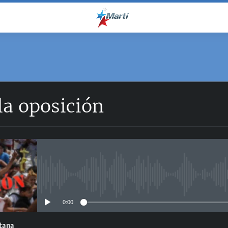
la oposición
No media source currently avail
0:00
ntana