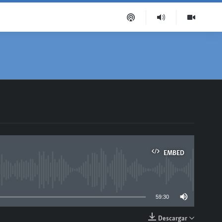
EMBED
able
59:30
Descargar