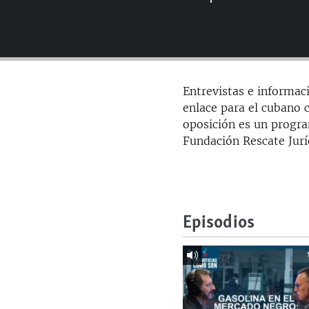
RADIO MARTÍ
ESPECIALES
MULTIMEDIA
ESPECIALES
EDITORIALES
LA REALIDAD DE LA VIVIENDA EN
Entrevistas e informac
CUBA
enlace para el cubano c
SER VIEJO EN CUBA
oposición es un progra
Fundación Rescate Jur
KENTU-CUBANO
LOS SANTOS DE HIALEAH
DESINFORMACIÓN RUSA EN
AMÉRICA LATINA
Episodios
LA INVASIÓN DE RUSIA A UCRANIA