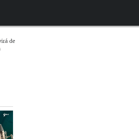
EMBED
virá de
a