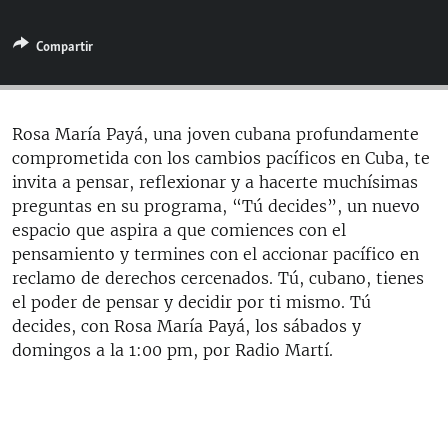
RADIO MARTÍ
Compartir
ESPECIALES
MULTIMEDIA
ESPECIALES
EDITORIALES
LA REALIDAD DE LA VIVIENDA EN CUBA
Rosa María Payá, una joven cubana profundamente
comprometida con los cambios pacíficos en Cuba, te
SER VIEJO EN CUBA
SÍGUENOS
invita a pensar, reflexionar y a hacerte muchísimas
KENTU-CUBANO
preguntas en su programa, “Tú decides”, un nuevo
espacio que aspira a que comiences con el
LOS SANTOS DE HIALEAH
pensamiento y termines con el accionar pacífico en
DESINFORMACIÓN RUSA EN AMÉRICA LATINA
reclamo de derechos cercenados. Tú, cubano, tienes
el poder de pensar y decidir por ti mismo. Tú
LA INVASIÓN DE RUSIA A UCRANIA
decides, con Rosa María Payá, los sábados y
domingos a la 1:00 pm, por Radio Martí.