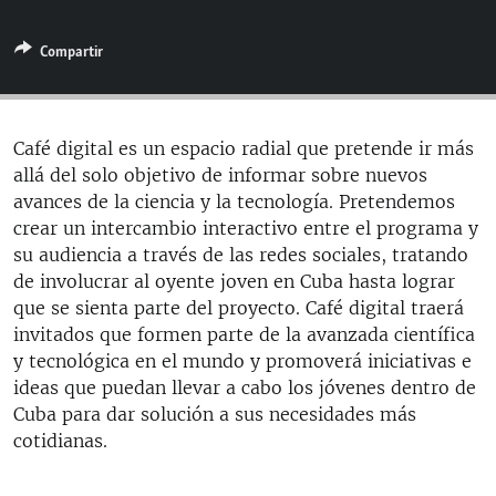
RADIO MARTÍ
Compartir
ESPECIALES
MULTIMEDIA
ESPECIALES
EDITORIALES
LA REALIDAD DE LA VIVIENDA EN CUBA
Café digital es un espacio radial que pretende ir más
allá del solo objetivo de informar sobre nuevos
SER VIEJO EN CUBA
SÍGUENOS
avances de la ciencia y la tecnología. Pretendemos
KENTU-CUBANO
crear un intercambio interactivo entre el programa y
su audiencia a través de las redes sociales, tratando
LOS SANTOS DE HIALEAH
de involucrar al oyente joven en Cuba hasta lograr
DESINFORMACIÓN RUSA EN AMÉRICA LATINA
que se sienta parte del proyecto. Café digital traerá
invitados que formen parte de la avanzada científica
LA INVASIÓN DE RUSIA A UCRANIA
y tecnológica en el mundo y promoverá iniciativas e
ideas que puedan llevar a cabo los jóvenes dentro de
Cuba para dar solución a sus necesidades más
cotidianas.