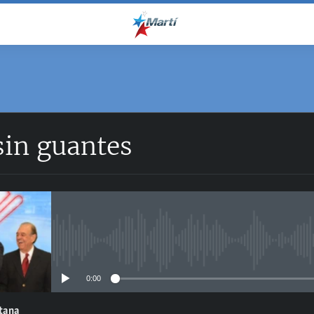
sin guantes
No media source currently avail
0:00
ntana