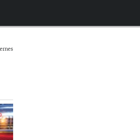
EMBED
iernes