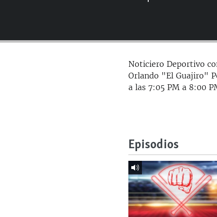
RADIO MARTÍ
ESPECIALES
MULTIMEDIA
ESPECIALES
EDITORIALES
LA REALIDAD DE LA VIVIENDA EN
Noticiero Deportivo c
CUBA
Orlando "El Guajiro" P
SER VIEJO EN CUBA
a las 7:05 PM a 8:00 P
KENTU-CUBANO
LOS SANTOS DE HIALEAH
DESINFORMACIÓN RUSA EN
Episodios
AMÉRICA LATINA
LA INVASIÓN DE RUSIA A UCRANIA