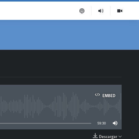
EMBED
able
59:30
Descargar