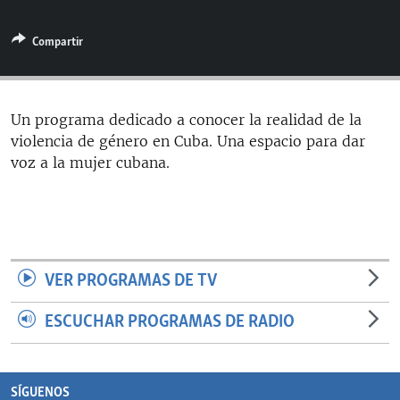
RADIO MARTÍ
Compartir
ESPECIALES
MULTIMEDIA
ESPECIALES
EDITORIALES
LA REALIDAD DE LA VIVIENDA EN CUBA
Un programa dedicado a conocer la realidad de la
violencia de género en Cuba. Una espacio para dar
SER VIEJO EN CUBA
SÍGUENOS
voz a la mujer cubana.
KENTU-CUBANO
LOS SANTOS DE HIALEAH
DESINFORMACIÓN RUSA EN AMÉRICA LATINA
LA INVASIÓN DE RUSIA A UCRANIA
VER PROGRAMAS DE TV
ESCUCHAR PROGRAMAS DE RADIO
SÍGUENOS