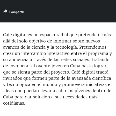
RADIO MARTÍ
Compartir
ESPECIALES
MULTIMEDIA
ESPECIALES
EDITORIALES
LA REALIDAD DE LA VIVIENDA EN CUBA
Café digital es un espacio radial que pretende ir más
allá del solo objetivo de informar sobre nuevos
SER VIEJO EN CUBA
SÍGUENOS
avances de la ciencia y la tecnología. Pretendemos
KENTU-CUBANO
crear un intercambio interactivo entre el programa y
su audiencia a través de las redes sociales, tratando
LOS SANTOS DE HIALEAH
de involucrar al oyente joven en Cuba hasta lograr
DESINFORMACIÓN RUSA EN AMÉRICA LATINA
que se sienta parte del proyecto. Café digital traerá
invitados que formen parte de la avanzada científica
LA INVASIÓN DE RUSIA A UCRANIA
y tecnológica en el mundo y promoverá iniciativas e
ideas que puedan llevar a cabo los jóvenes dentro de
Cuba para dar solución a sus necesidades más
cotidianas.