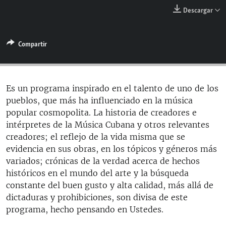
RADIO MARTÍ
Descargar
ESPECIALES
MULTIMEDIA
Compartir
ESPECIALES
EDITORIALES
LA REALIDAD DE LA VIVIENDA EN CUBA
SER VIEJO EN CUBA
Es un programa inspirado en el talento de uno de los
SÍGUENOS
pueblos, que más ha influenciado en la música
KENTU-CUBANO
popular cosmopolita. La historia de creadores e
LOS SANTOS DE HIALEAH
intérpretes de la Música Cubana y otros relevantes
creadores; el reflejo de la vida misma que se
DESINFORMACIÓN RUSA EN AMÉRICA LATINA
evidencia en sus obras, en los tópicos y géneros más
LA INVASIÓN DE RUSIA A UCRANIA
variados; crónicas de la verdad acerca de hechos
históricos en el mundo del arte y la búsqueda
constante del buen gusto y alta calidad, más allá de
dictaduras y prohibiciones, son divisa de este
programa, hecho pensando en Ustedes.