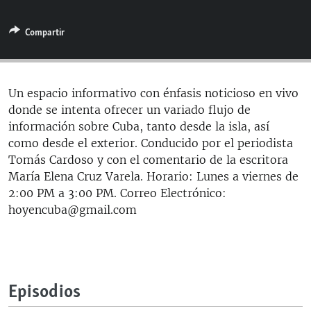
RADIO MARTÍ
Compartir
ESPECIALES
MULTIMEDIA
ESPECIALES
EDITORIALES
LA REALIDAD DE LA VIVIENDA EN CUBA
Un espacio informativo con énfasis noticioso en vivo
donde se intenta ofrecer un variado flujo de
SER VIEJO EN CUBA
SÍGUENOS
información sobre Cuba, tanto desde la isla, así
KENTU-CUBANO
como desde el exterior. Conducido por el periodista
Tomás Cardoso y con el comentario de la escritora
LOS SANTOS DE HIALEAH
María Elena Cruz Varela. Horario: Lunes a viernes de
DESINFORMACIÓN RUSA EN AMÉRICA LATINA
2:00 PM a 3:00 PM. Correo Electrónico:
hoyencuba@gmail.com
LA INVASIÓN DE RUSIA A UCRANIA
Episodios