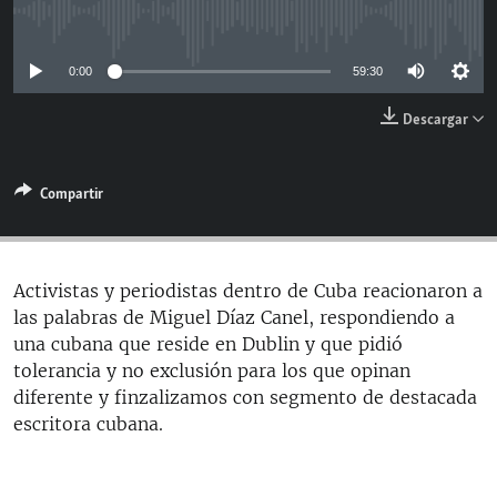
RADIO MARTÍ
No media source currently available
ESPECIALES
0:00
59:30
MULTIMEDIA
ESPECIALES
Descargar
EDITORIALES
LA REALIDAD DE LA VIVIENDA EN CUBA
SER VIEJO EN CUBA
Compartir
SÍGUENOS
KENTU-CUBANO
LOS SANTOS DE HIALEAH
Activistas y periodistas dentro de Cuba reacionaron a
DESINFORMACIÓN RUSA EN AMÉRICA LATINA
las palabras de Miguel Díaz Canel, respondiendo a
LA INVASIÓN DE RUSIA A UCRANIA
una cubana que reside en Dublin y que pidió
tolerancia y no exclusión para los que opinan
diferente y finzalizamos con segmento de destacada
escritora cubana.