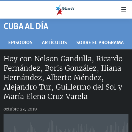
Enlaces
de
accesibilidad
CUBA AL DÍA
TITULARES
Ir
al
CUBA
EPISODIOS
ARTÍCULOS
SOBRE EL PROGRAMA
contenido
ESTADOS UNIDOS
principal
CUBA
Hoy con Nelson Gandulla, Ricardo
Ir
AMÉRICA LATINA
DERECHOS HUMANOS
ESTADOS UNIDOS
Fernández, Boris González, Iliana
a
INMIGRACIÓN
la
#11JCUBA, 5 AÑOS DESPUÉS
AMÉRICA 250
Hernández, Alberto Méndez,
navegación
MUNDO
INFORME DEL DEPARTAMENTO DE ESTADO DE EEUU
Alejandro Tur, Guillermo del Sol y
principal
SOBRE CUBA
DEPORTES
María Elena Cruz Varela
Ir
a
ARTE Y ENTRETENIMIENTO
la
octubre 23, 2019
OPINIÓN GRÁFICA
búsqueda
AUDIOVISUALES MARTÍ