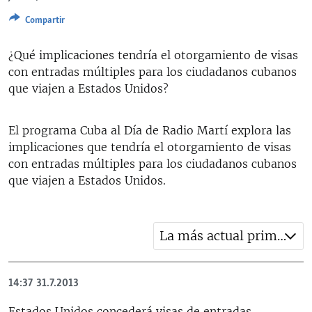
RADIO MARTÍ
Compartir
ESPECIALES
¿Qué implicaciones tendría el otorgamiento de visas
MULTIMEDIA
ESPECIALES
con entradas múltiples para los ciudadanos cubanos
EDITORIALES
que viajen a Estados Unidos?
LA REALIDAD DE LA VIVIENDA EN CUBA
SER VIEJO EN CUBA
SÍGUENOS
El programa Cuba al Día de Radio Martí explora las
KENTU-CUBANO
implicaciones que tendría el otorgamiento de visas
con entradas múltiples para los ciudadanos cubanos
LOS SANTOS DE HIALEAH
que viajen a Estados Unidos.
DESINFORMACIÓN RUSA EN AMÉRICA LATINA
LA INVASIÓN DE RUSIA A UCRANIA
La más actual primero
14:37
31.7.2013
Estados Unidos concederá visas de entradas