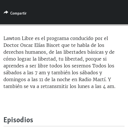
RADIO MARTÍ
Compartir
ESPECIALES
MULTIMEDIA
ESPECIALES
EDITORIALES
LA REALIDAD DE LA VIVIENDA EN CUBA
Lawton Libre es el programa conducido por el
Doctor Oscar Elías Biscet que te habla de los
SER VIEJO EN CUBA
SÍGUENOS
derechos humanos, de las libertades básicas y de
KENTU-CUBANO
cómo lograr la libertad, tu libertad, porque si
aprendes a ser libre todos los seremos Todos los
LOS SANTOS DE HIALEAH
sábados a las 7 am y también los sábados y
DESINFORMACIÓN RUSA EN AMÉRICA LATINA
domingos a las 11 de la noche en Radio Martí. Y
también se va a retransmitir los lunes a las 4 am.
LA INVASIÓN DE RUSIA A UCRANIA
Episodios