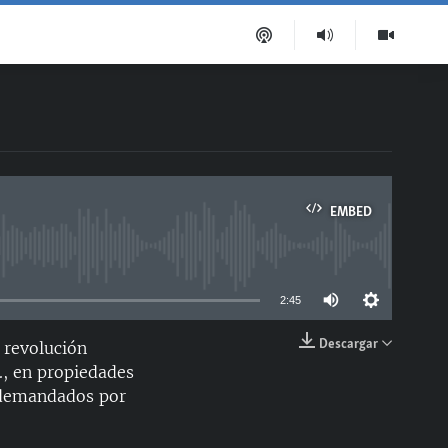
EMBED
able
2:45
Descargar
 revolución
EMBED
c., en propiedades
n demandados por