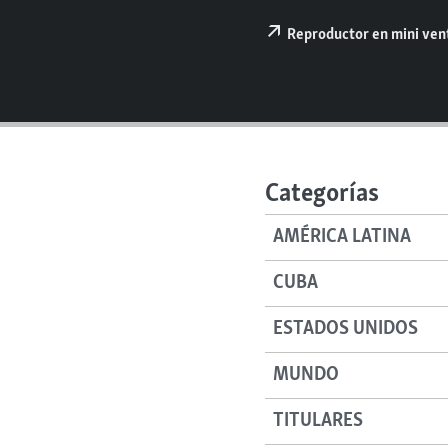
RADIO MARTÍ
Reproductor en mini ve
ESPECIALES
MULTIMEDIA
ESPECIALES
EDITORIALES
LA REALIDAD DE LA VIVIENDA EN
CUBA
SER VIEJO EN CUBA
Categorías
KENTU-CUBANO
AMÉRICA LATINA
LOS SANTOS DE HIALEAH
DESINFORMACIÓN RUSA EN
CUBA
AMÉRICA LATINA
ESTADOS UNIDOS
LA INVASIÓN DE RUSIA A UCRANIA
MUNDO
TITULARES