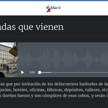
das que vienen
No media source currently avail
0:00
as que por invitación de los delincuentes barbudos de la
ocios, hoteles, oficinas, fábricas, depósitos, talleres, et
os dueños fueron y son cómplices de esos robos, y será