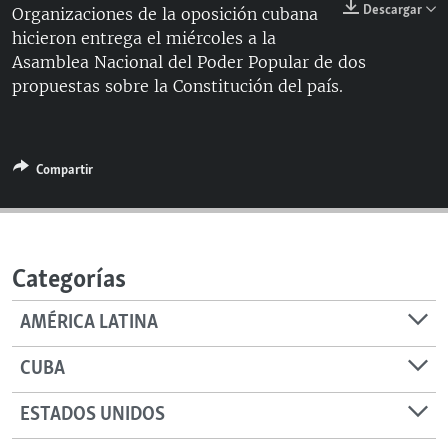
Descargar
Organizaciones de la oposición cubana
RADIO MARTÍ
hicieron entrega el miércoles a la
ESPECIALES
Asamblea Nacional del Poder Popular de dos
propuestas sobre la Constitución del país.
MULTIMEDIA
ESPECIALES
EDITORIALES
LA REALIDAD DE LA VIVIENDA EN CUBA
SER VIEJO EN CUBA
Compartir
SÍGUENOS
KENTU-CUBANO
LOS SANTOS DE HIALEAH
DESINFORMACIÓN RUSA EN AMÉRICA LATINA
Categorías
LA INVASIÓN DE RUSIA A UCRANIA
AMÉRICA LATINA
CUBA
ESTADOS UNIDOS