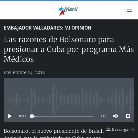
Enlaces
de
accesibilidad
EMBAJADOR VALLADARES: MI OPINIÓN
TITULARES
Ir
Las razones de Bolsonaro para
al
CUBA
contenido
presionar a Cuba por programa Más
ESTADOS UNIDOS
principal
CUBA
Médicos
Ir
AMÉRICA LATINA
DERECHOS HUMANOS
ESTADOS UNIDOS
a
noviembre 14, 2018
INMIGRACIÓN
la
#11JCUBA, 5 AÑOS DESPUÉS
AMÉRICA 250
navegación
MUNDO
INFORME DEL DEPARTAMENTO DE ESTADO DE EEUU
principal
SOBRE CUBA
DEPORTES
Ir
No media source currently available
a
ARTE Y ENTRETENIMIENTO
la
0:00
3:19
OPINIÓN GRÁFICA
búsqueda
Descargar
Bolsonaro, el nuevo presidente de Brasil,
AUDIOVISUALES MARTÍ