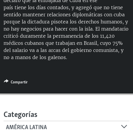
declaró que la embajada de Cuba en ese
RADIO MARTÍ
país tiene los días contados, y agregó que no tiene
sentido mantener relaciones diplomáticas con cuba
ESPECIALES
porque la dictadura pisotea los derechos humanos, y
MULTIMEDIA
ESPECIALES
no hay negocios para hacer con la isla. El mandatario
criticó duramente la permanencia de los 11,420
EDITORIALES
LA REALIDAD DE LA VIVIENDA EN CUBA
médicos cubanos que trabajan en Brasil, cuyo 75%
SER VIEJO EN CUBA
del salario va a las arcas del gobierno comunista, y
SÍGUENOS
no a manos de los galenos.
KENTU-CUBANO
LOS SANTOS DE HIALEAH
DESINFORMACIÓN RUSA EN AMÉRICA LATINA
Compartir
LA INVASIÓN DE RUSIA A UCRANIA
Categorías
AMÉRICA LATINA