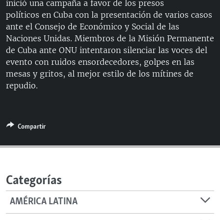
inició una campaña a favor de los presos
RADIO MARTÍ
políticos en Cuba con la presentación de varios casos
ESPECIALES
ante el Consejo de Económico y Social de las
Naciones Unidas. Miembros de la Misión Permanente
MULTIMEDIA
ESPECIALES
de Cuba ante ONU intentaron silenciar las voces del
EDITORIALES
evento con ruidos ensordecedores, golpes en las
LA REALIDAD DE LA VIVIENDA EN CUBA
mesas y gritos, al mejor estilo de los mítines de
SER VIEJO EN CUBA
repudio.
SÍGUENOS
KENTU-CUBANO
LOS SANTOS DE HIALEAH
Compartir
DESINFORMACIÓN RUSA EN AMÉRICA LATINA
LA INVASIÓN DE RUSIA A UCRANIA
Categorías
AMÉRICA LATINA