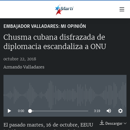
Enlaces
de
accesibilidad
EMBAJADOR VALLADARES: MI OPINIÓN
TITULARES
Ir
Chusma cubana disfrazada de
al
CUBA
contenido
diplomacia escandaliza a ONU
ESTADOS UNIDOS
principal
CUBA
Ir
octubre 22, 2018
AMÉRICA LATINA
DERECHOS HUMANOS
ESTADOS UNIDOS
a
Armando Valladares
INMIGRACIÓN
la
#11JCUBA, 5 AÑOS DESPUÉS
AMÉRICA 250
navegación
MUNDO
INFORME DEL DEPARTAMENTO DE ESTADO DE EEUU
principal
SOBRE CUBA
DEPORTES
Ir
No media source currently available
a
ARTE Y ENTRETENIMIENTO
la
0:00
3:19
OPINIÓN GRÁFICA
búsqueda
Descargar
AUDIOVISUALES MARTÍ
El pasado martes, 16 de octubre, EEUU