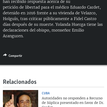
han recibido respuesta acerca de su
RADIO MARTÍ
petición de libertad para el médico Eduardo Cardet,
ESPECIALES
detenido en 2016 frente a su vivienda de Velazco,
Holguín, tras criticar públicamente a Fidel Castro
MULTIMEDIA
ESPECIALES
días después de su muerte. Yolanda Huerga tiene las
EDITORIALES
declaraciones del obispo, monseñor Emilio
LA REALIDAD DE LA VIVIENDA EN CUBA
Aranguren.
SER VIEJO EN CUBA
SÍGUENOS
KENTU-CUBANO
LOS SANTOS DE HIALEAH
Compartir
DESINFORMACIÓN RUSA EN AMÉRICA LATINA
LA INVASIÓN DE RUSIA A UCRANIA
Relacionados
CUBA
Autoridades no responden a Recurso
de Súplica presentado en favor de Dr.