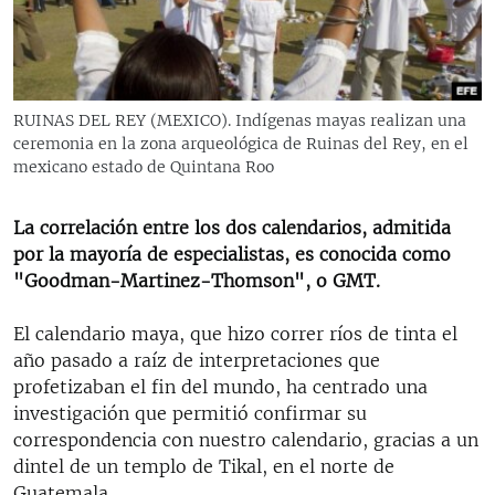
RADIO MARTÍ
ESPECIALES
MULTIMEDIA
ESPECIALES
RUINAS DEL REY (MEXICO). Indígenas mayas realizan una
EDITORIALES
LA REALIDAD DE LA VIVIENDA EN CUBA
ceremonia en la zona arqueológica de Ruinas del Rey, en el
mexicano estado de Quintana Roo
SER VIEJO EN CUBA
SÍGUENOS
KENTU-CUBANO
La correlación entre los dos calendarios, admitida
por la mayoría de especialistas, es conocida como
LOS SANTOS DE HIALEAH
"Goodman-Martinez-Thomson", o GMT.
DESINFORMACIÓN RUSA EN AMÉRICA LATINA
El calendario maya, que hizo correr ríos de tinta el
LA INVASIÓN DE RUSIA A UCRANIA
año pasado a raíz de interpretaciones que
profetizaban el fin del mundo, ha centrado una
investigación que permitió confirmar su
correspondencia con nuestro calendario, gracias a un
dintel de un templo de Tikal, en el norte de
Guatemala.