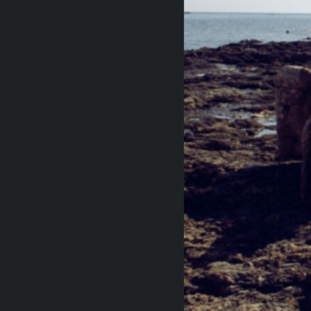
RADIO MARTÍ
ESPECIALES
MULTIMEDIA
ESPECIALES
EDITORIALES
LA REALIDAD DE LA VIVIENDA EN
CUBA
SER VIEJO EN CUBA
KENTU-CUBANO
LOS SANTOS DE HIALEAH
DESINFORMACIÓN RUSA EN
AMÉRICA LATINA
LA INVASIÓN DE RUSIA A UCRANIA