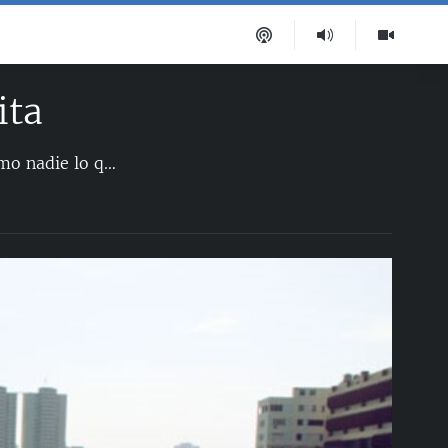
ita
Silvia Corbelle Batista es una joven dentista que vive en La Habana y cuenta como nadie lo que acontece en esa ciudad. Desde su fotoblog A las cuatro MiGato descubre rincones, gente y tonalidades insólitas de la capital cubana. A continuación mostramos parte de su obra, toda hecha en formato digital y que publicamos por cortesía de la autora.