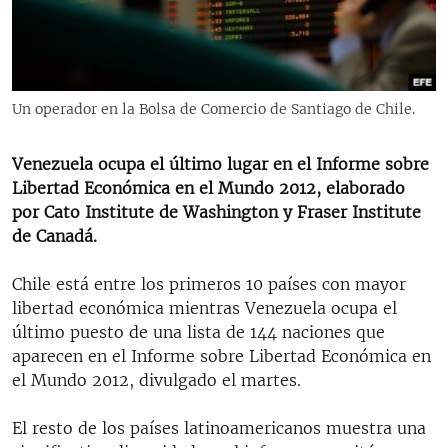
RADIO MARTÍ
ESPECIALES
MULTIMEDIA
ESPECIALES
Un operador en la Bolsa de Comercio de Santiago de Chile.
EDITORIALES
LA REALIDAD DE LA VIVIENDA EN CUBA
SER VIEJO EN CUBA
Venezuela ocupa el último lugar en el Informe sobre
SÍGUENOS
Libertad Económica en el Mundo 2012, elaborado
KENTU-CUBANO
por Cato Institute de Washington y Fraser Institute
LOS SANTOS DE HIALEAH
de Canadá.
DESINFORMACIÓN RUSA EN AMÉRICA LATINA
Chile está entre los primeros 10 países con mayor
LA INVASIÓN DE RUSIA A UCRANIA
libertad económica mientras Venezuela ocupa el
último puesto de una lista de 144 naciones que
aparecen en el Informe sobre Libertad Económica en
el Mundo 2012, divulgado el martes.
El resto de los países latinoamericanos muestra una