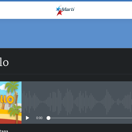
SUSCRÍBETE
lo
SoundCloud
RSS
No media source currently avail
0:00
ntana