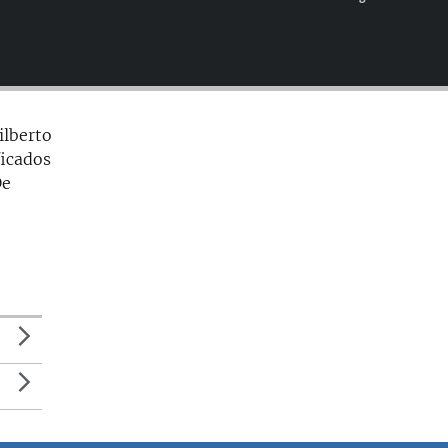
EMBED
ilberto
ficados
De