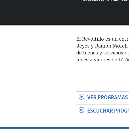
RADIO MARTÍ
ESPECIALES
MULTIMEDIA
ESPECIALES
EDITORIALES
LA REALIDAD DE LA VIVIENDA EN
CUBA
El Revoltillo es un en
Reyes y Ramón Morell 
SER VIEJO EN CUBA
de bienes y servicios 
KENTU-CUBANO
lunes a viernes de 10:
LOS SANTOS DE HIALEAH
DESINFORMACIÓN RUSA EN
AMÉRICA LATINA
LA INVASIÓN DE RUSIA A UCRANIA
VER PROGRAMAS 
ESCUCHAR PROG