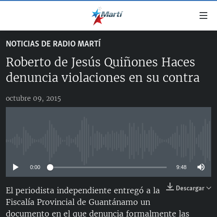
Enlaces
de
accesibilidad
NOTICIAS DE RADIO MARTÍ
TITULARES
Ir
Roberto de Jesús Quiñones Haces
al
CUBA
contenido
denuncia violaciones en su contra
ESTADOS UNIDOS
principal
CUBA
Ir
octubre 09, 2015
AMÉRICA LATINA
DERECHOS HUMANOS
ESTADOS UNIDOS
a
INMIGRACIÓN
la
#11JCUBA, 5 AÑOS DESPUÉS
AMÉRICA 250
navegación
MUNDO
INFORME DEL DEPARTAMENTO DE ESTADO DE EEUU
principal
No media source currently available
SOBRE CUBA
DEPORTES
Ir
a
0:00
9:48
ARTE Y ENTRETENIMIENTO
la
Descargar
El periodista independiente entregó a la
OPINIÓN GRÁFICA
búsqueda
Fiscalía Provincial de Guantánamo un
AUDIOVISUALES MARTÍ
documento en el que denuncia formalmente las