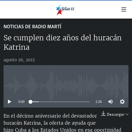
Enlaces
de
accesibilidad
NOTICIAS DE RADIO MARTÍ
TITULARES
Ir
Se cumplen diez años del huracán
al
CUBA
contenido
Katrina
ESTADOS UNIDOS
principal
CUBA
Ir
agosto 26, 2015
AMÉRICA LATINA
DERECHOS HUMANOS
ESTADOS UNIDOS
a
INMIGRACIÓN
la
#11JCUBA, 5 AÑOS DESPUÉS
AMÉRICA 250
navegación
MUNDO
INFORME DEL DEPARTAMENTO DE ESTADO DE EEUU
principal
No media source currently available
SOBRE CUBA
DEPORTES
Ir
a
0:00
1:26
ARTE Y ENTRETENIMIENTO
la
Descargar
En el décimo aniversario del devastador
OPINIÓN GRÁFICA
búsqueda
huracán Katrina, la oferta de ayuda que
AUDIOVISUALES MARTÍ
hizo Cuba a los Estados Unidos en esa oportinidad