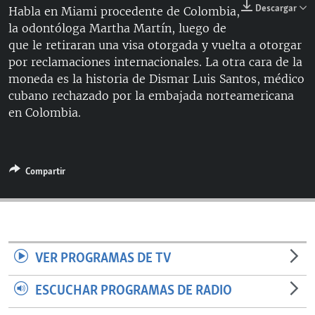
Descargar
Habla en Miami procedente de Colombia,
RADIO MARTÍ
la odontóloga Martha Martín, luego de
ESPECIALES
que le retiraran una visa otorgada y vuelta a otorgar
por reclamaciones internacionales. La otra cara de la
MULTIMEDIA
ESPECIALES
moneda es la historia de Dismar Luis Santos, médico
EDITORIALES
LA REALIDAD DE LA VIVIENDA EN CUBA
cubano rechazado por la embajada norteamericana
en Colombia.
SER VIEJO EN CUBA
SÍGUENOS
KENTU-CUBANO
LOS SANTOS DE HIALEAH
Compartir
DESINFORMACIÓN RUSA EN AMÉRICA LATINA
LA INVASIÓN DE RUSIA A UCRANIA
VER PROGRAMAS DE TV
ESCUCHAR PROGRAMAS DE RADIO