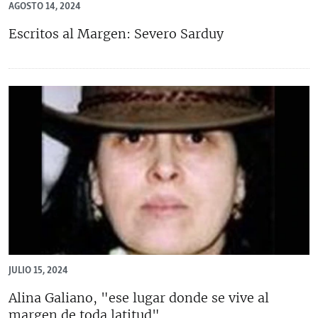
AGOSTO 14, 2024
RADIO MARTÍ
Escritos al Margen: Severo Sarduy
ESPECIALES
MULTIMEDIA
ESPECIALES
EDITORIALES
LA REALIDAD DE LA VIVIENDA EN CUBA
SER VIEJO EN CUBA
SÍGUENOS
KENTU-CUBANO
LOS SANTOS DE HIALEAH
DESINFORMACIÓN RUSA EN AMÉRICA LATINA
LA INVASIÓN DE RUSIA A UCRANIA
JULIO 15, 2024
Alina Galiano, "ese lugar donde se vive al
margen de toda latitud"