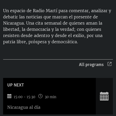
RADIO MARTÍ
Un espacio de Radio Martí para comentar, analizar y
ESPECIALES
debatir las noticias que marcan el presente de
Nicaragua. Una cita semanal de quienes aman la
MULTIMEDIA
ESPECIALES
libertad, la democracia y la verdad; con quienes
EDITORIALES
LA REALIDAD DE LA VIVIENDA EN CUBA
resisten desde adentro y desde el exilio, por una
patria libre, próspera y democrática.
SER VIEJO EN CUBA
SÍGUENOS
KENTU-CUBANO
LOS SANTOS DE HIALEAH
All programs
DESINFORMACIÓN RUSA EN AMÉRICA LATINA
LA INVASIÓN DE RUSIA A UCRANIA
UP NEXT
S
15:00 - 15:30
30 min
Nicaragua al día