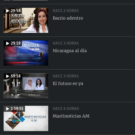
HACE 2 HORAS
29:58
Barrio adentro
HACE 3 HORAS
29:59
Nicaragua al día
HACE 3 HORAS
59:58
El futuro es ya
HACE 4 HORAS
1:59:55
Martinoticias AM