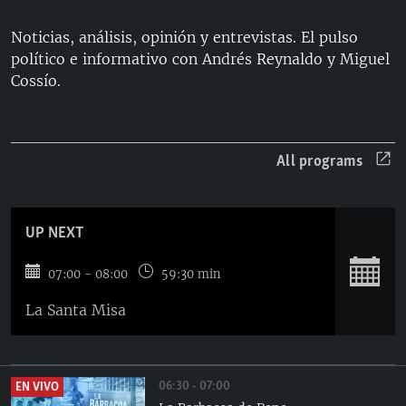
RADIO MARTÍ
Noticias, análisis, opinión y entrevistas. El pulso
ESPECIALES
político e informativo con Andrés Reynaldo y Miguel
Cossío.
MULTIMEDIA
ESPECIALES
EDITORIALES
LA REALIDAD DE LA VIVIENDA EN CUBA
SER VIEJO EN CUBA
All programs
SÍGUENOS
KENTU-CUBANO
LOS SANTOS DE HIALEAH
UP NEXT
DESINFORMACIÓN RUSA EN AMÉRICA LATINA
S
07:00 - 08:00
59:30 min
LA INVASIÓN DE RUSIA A UCRANIA
La Santa Misa
06:30 - 07:00
EN VIVO