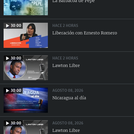
La Barbacoa de Pepe
HACE 2 HORAS
30:00
Liberación con Ernesto Romero
HACE 2 HORAS
30:00
Lawton Libre
AGOSTO 08, 2026
30:00
Nicaragua al día
AGOSTO 08, 2026
30:00
Lawton Libre