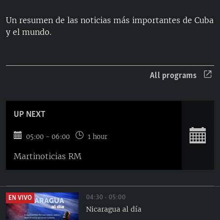
RADIO MARTÍ
Un resumen de las noticias más importantes de Cuba
ESPECIALES
y el mundo.
MULTIMEDIA
ESPECIALES
EDITORIALES
LA REALIDAD DE LA VIVIENDA EN CUBA
All programs
SER VIEJO EN CUBA
SÍGUENOS
KENTU-CUBANO
UP NEXT
LOS SANTOS DE HIALEAH
DESINFORMACIÓN RUSA EN AMÉRICA LATINA
S
05:00 - 06:00
1 hour
LA INVASIÓN DE RUSIA A UCRANIA
Martinoticias RM
04:30 - 05:00
EN VIVO
Nicaragua al día