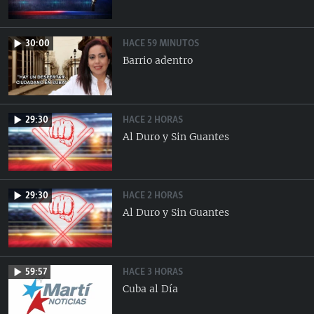
HACE 59 MINUTOS
30:00
Barrio adentro
HACE 2 HORAS
29:30
Al Duro y Sin Guantes
HACE 2 HORAS
29:30
Al Duro y Sin Guantes
HACE 3 HORAS
59:57
Cuba al Día