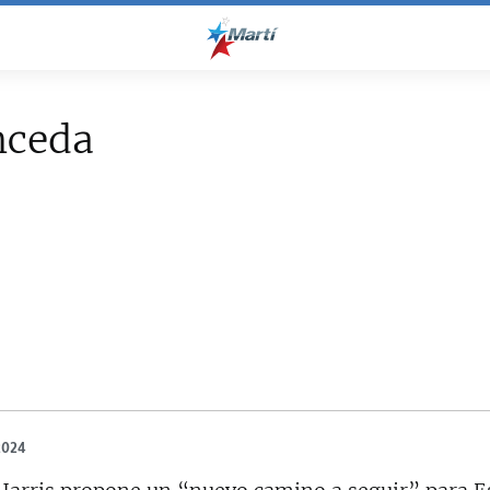
nceda
2024