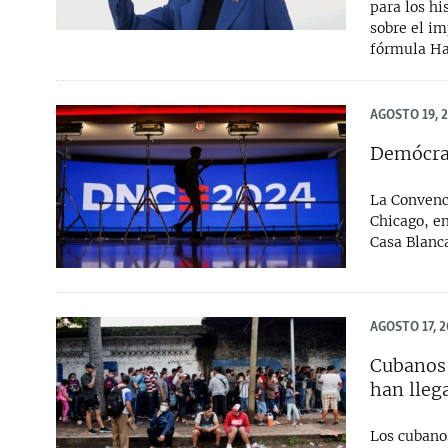
para los h
sobre el im
fórmula Ha
AGOSTO 19, 
Demócrat
La Convenc
Chicago, en
Casa Blanca
AGOSTO 17, 
Cubanos 
han lleg
Los cubano