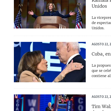
Kamala H
RADIO MARTÍ
Unidos
ESPECIALES
La vicepre
MULTIMEDIA
ESPECIALES
de espectad
EDITORIALES
LA REALIDAD DE LA VIVIENDA EN
Unidos.
CUBA
SER VIEJO EN CUBA
AGOSTO 22, 
KENTU-CUBANO
Cuba, en
LOS SANTOS DE HIALEAH
La propues
DESINFORMACIÓN RUSA EN
que se cel
AMÉRICA LATINA
contiene a
LA INVASIÓN DE RUSIA A UCRANIA
AGOSTO 22, 
Tim Walz