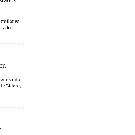
stados
 millones
stados
den
 Demócrata
nte Biden y
s