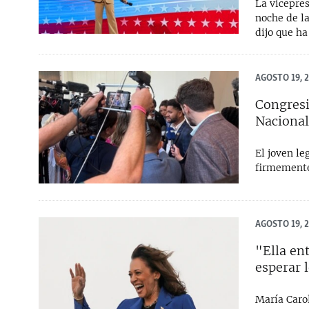
La vicepre
noche de la
dijo que ha
AGOSTO 19, 
Congresi
Naciona
El joven l
firmemente 
AGOSTO 19, 
"Ella en
esperar 
María Caro