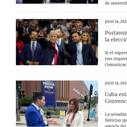
de noviemb
JULIO 16, 202
Portavoz
la elecci
Si el expr
tres import
Comunicaci
JULIO 16, 202
Cuba est
Convenci
La senadora
Noticias q
agenda del