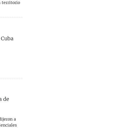
territorio
 Cuba
a de
ijeron a
denciales