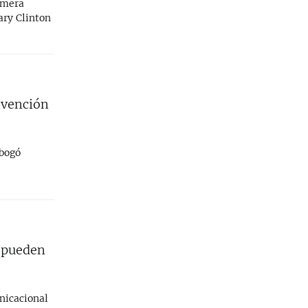
imera
ary Clinton
nvención
abogó
é pueden
nicacional