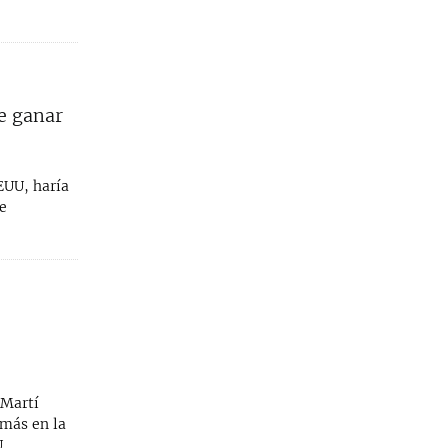
e ganar
EUU, haría
e
 Martí
 más en la
.