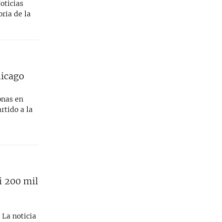
oticias
ria de la
hicago
onas en
rtido a la
i 200 mil
 La noticia