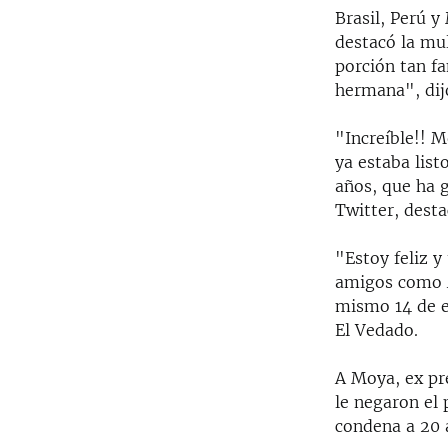
Brasil, Perú y
destacó la mu
porción tan f
hermana", dij
"Increíble!! M
ya estaba list
años, que ha g
Twitter, desta
"Estoy feliz y
amigos como Á
mismo 14 de e
El Vedado.
A Moya, ex pre
le negaron el 
condena a 20 