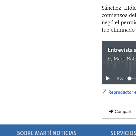
Sánchez, filól
comienzos del
negó el permis
fue eliminado
by
Martí Noti
0:00
Reproductor 
Compartir
SOBRE MARTÍ NOTICIAS
SERVICIO