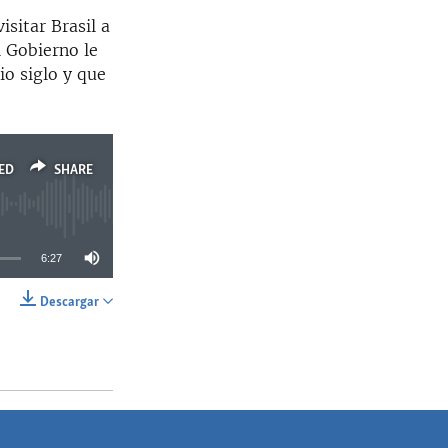
sitar Brasil a
l Gobierno le
io siglo y que
ED
SHARE
6:27
Descargar
SHARE