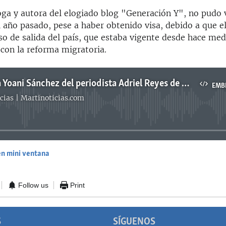
oga y autora del elogiado blog "Generación Y", no pudo vi
 año pasado, pese a haber obtenido visa, debido a que e
o de salida del país, que estaba vigente desde hace med
 con la reforma migratoria.
Entrevista a Yoani Sánchez del periodista Adriel Reyes de Martí Noticias
EMB
cias | Martinoticias.com
No media source currently available
en mini ventana
EMBED
Follow us
Print
S
SÍGUENOS