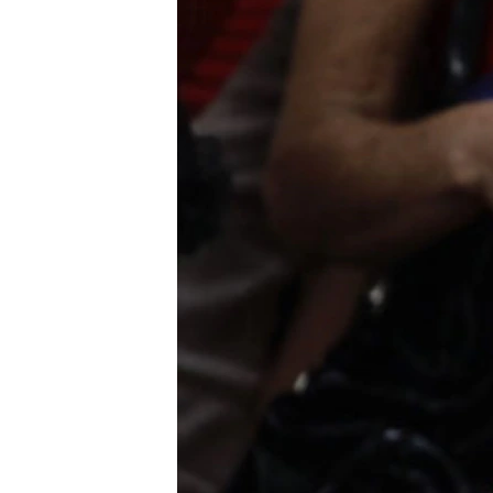
RADIO MARTÍ
ESPECIALES
MULTIMEDIA
ESPECIALES
EDITORIALES
LA REALIDAD DE LA VIVIENDA EN
CUBA
SER VIEJO EN CUBA
KENTU-CUBANO
LOS SANTOS DE HIALEAH
DESINFORMACIÓN RUSA EN
AMÉRICA LATINA
LA INVASIÓN DE RUSIA A UCRANIA