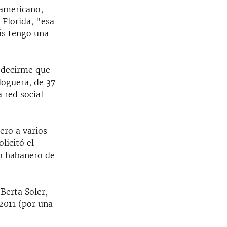
 americano,
 Florida, "esa
ás tengo una
a decirme que
loguera, de 37
 red social
ero a varios
licitó el
io habanero de
Berta Soler,
2011 (por una