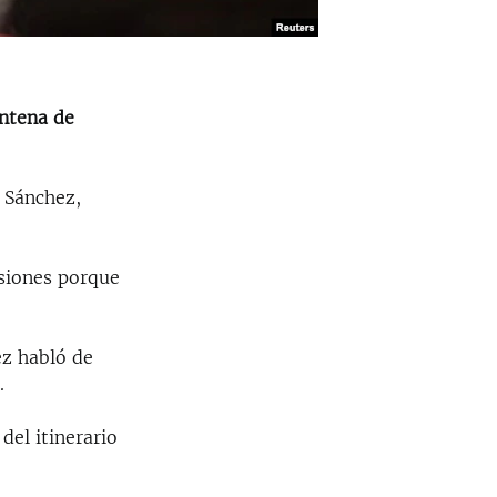
intena de
 Sánchez,
asiones porque
ez habló de
.
del itinerario