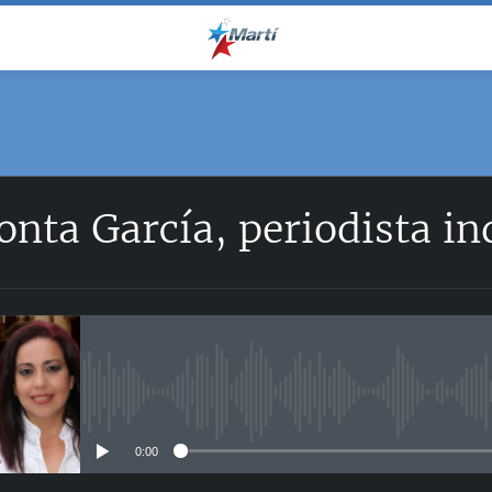
onta García, periodista i
No media source currently avail
0:00