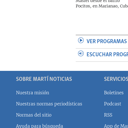
Masiel desde el barrio
Pocitos, en Marianao, Cub
VER PROGRAMAS 
ESCUCHAR PROG
SOBRE MARTÍ NOTICIAS
SERVICIO
Nuestra misión
Boletines
Nuestras normas periodísticas
Podcast
SÍGUENOS
Normas del sitio
RSS
Ayuda para búsqueda
App de Mar