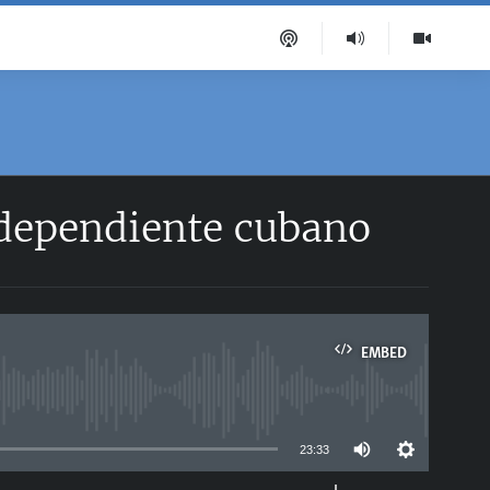
ndependiente cubano
EMBED
able
23:33