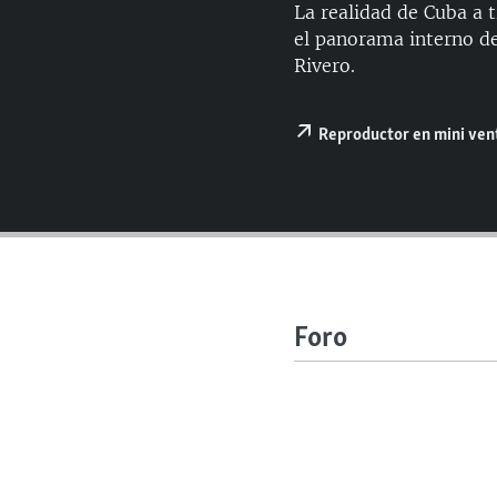
RADIO MARTÍ
La realidad de Cuba a t
el panorama interno de
ESPECIALES
Rivero.
MULTIMEDIA
ESPECIALES
EDITORIALES
LA REALIDAD DE LA VIVIENDA EN
Reproductor en mini ve
CUBA
SER VIEJO EN CUBA
KENTU-CUBANO
LOS SANTOS DE HIALEAH
DESINFORMACIÓN RUSA EN
AMÉRICA LATINA
Foro
LA INVASIÓN DE RUSIA A UCRANIA