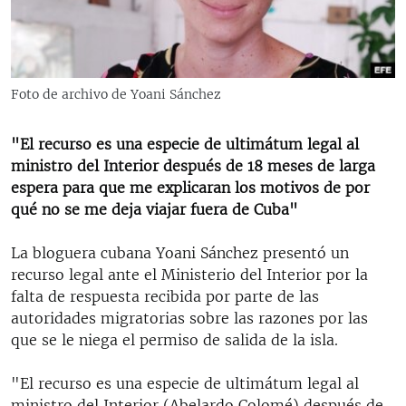
RADIO MARTÍ
ESPECIALES
MULTIMEDIA
ESPECIALES
Foto de archivo de Yoani Sánchez
EDITORIALES
LA REALIDAD DE LA VIVIENDA EN CUBA
"El recurso es una especie de ultimátum legal al
SER VIEJO EN CUBA
SÍGUENOS
ministro del Interior después de 18 meses de larga
KENTU-CUBANO
espera para que me explicaran los motivos de por
qué no se me deja viajar fuera de Cuba"
LOS SANTOS DE HIALEAH
DESINFORMACIÓN RUSA EN AMÉRICA LATINA
La bloguera cubana Yoani Sánchez presentó un
recurso legal ante el Ministerio del Interior por la
LA INVASIÓN DE RUSIA A UCRANIA
falta de respuesta recibida por parte de las
autoridades migratorias sobre las razones por las
que se le niega el permiso de salida de la isla.
"El recurso es una especie de ultimátum legal al
ministro del Interior (Abelardo Colomé) después de