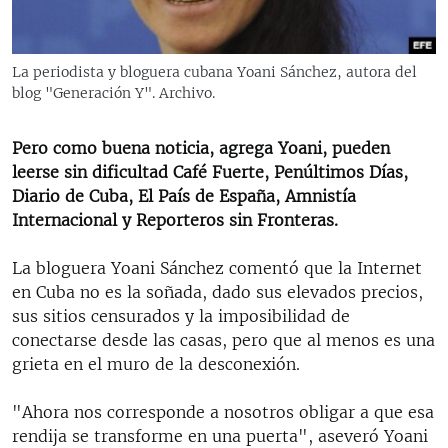
RADIO MARTÍ
ESPECIALES
La periodista y bloguera cubana Yoani Sánchez, autora del
MULTIMEDIA
ESPECIALES
blog "Generación Y". Archivo.
EDITORIALES
LA REALIDAD DE LA VIVIENDA EN CUBA
Pero como buena noticia, agrega Yoani, pueden
SER VIEJO EN CUBA
leerse sin dificultad Café Fuerte, Penúltimos Días,
SÍGUENOS
Diario de Cuba, El País de España, Amnistía
KENTU-CUBANO
Internacional y Reporteros sin Fronteras.
LOS SANTOS DE HIALEAH
La bloguera Yoani Sánchez comentó que la Internet
DESINFORMACIÓN RUSA EN AMÉRICA LATINA
en Cuba no es la soñada, dado sus elevados precios,
LA INVASIÓN DE RUSIA A UCRANIA
sus sitios censurados y la imposibilidad de
conectarse desde las casas, pero que al menos es una
grieta en el muro de la desconexión.
"Ahora nos corresponde a nosotros obligar a que esa
rendija se transforme en una puerta", aseveró Yoani