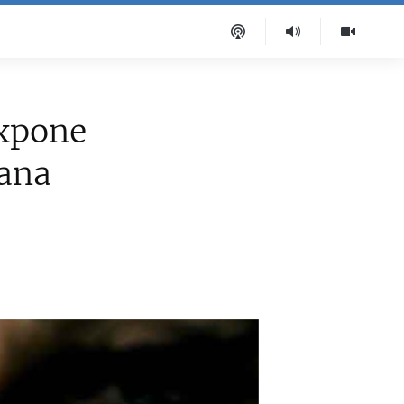
expone
bana