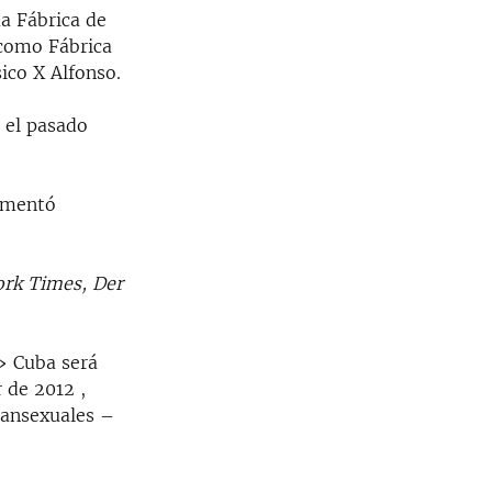
a Fábrica de
 como Fábrica
ico X Alfonso.
a el pasado
umentó
ork Times, Der
 » Cuba será
r de 2012 ,
ransexuales –