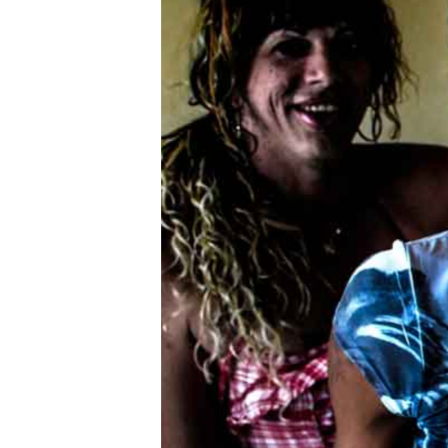
RADIO MARTÍ
ESPECIALES
MULTIMEDIA
ESPECIALES
EDITORIALES
LA REALIDAD DE LA VIVIENDA EN
CUBA
SER VIEJO EN CUBA
KENTU-CUBANO
LOS SANTOS DE HIALEAH
DESINFORMACIÓN RUSA EN
AMÉRICA LATINA
LA INVASIÓN DE RUSIA A UCRANIA