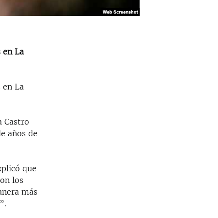
s en La
s en La
a Castro
de años de
xplicó que
con los
manera más
”.