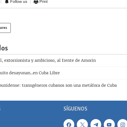
Follow us
Print
lares
dos
, extorsionista y ambicioso, al frente de Amorin
uito desayunan...en Cuba Libre
ounidense: transgéneros cubanos son una metáfora de Cuba
S
SÍGUENOS