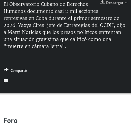
Descargar
El Observatorio Cubano de Derechos
RADIO MARTÍ
Humanos documentó casi 2 mil acciones
ESPECIALES
represivas en Cuba durante el primer semestre de
2026. Yaxys Cires, jefe de Estrategias del OCDH, dijo
MULTIMEDIA
ESPECIALES
a Martí Noticias que los presos políticos enfrentan
EDITORIALES
LA REALIDAD DE LA VIVIENDA EN CUBA
una situación gravísima que calificó como una
"muerte en cámara lenta".
SER VIEJO EN CUBA
SÍGUENOS
KENTU-CUBANO
LOS SANTOS DE HIALEAH
Compartir
DESINFORMACIÓN RUSA EN AMÉRICA LATINA
LA INVASIÓN DE RUSIA A UCRANIA
Foro