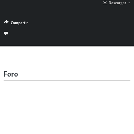
Descargar
RADIO MARTÍ
ESPECIALES
Compartir
MULTIMEDIA
ESPECIALES
EDITORIALES
LA REALIDAD DE LA VIVIENDA EN CUBA
SER VIEJO EN CUBA
SÍGUENOS
KENTU-CUBANO
LOS SANTOS DE HIALEAH
Foro
DESINFORMACIÓN RUSA EN AMÉRICA LATINA
LA INVASIÓN DE RUSIA A UCRANIA