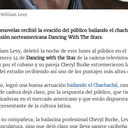
, William Levy
lenovelas recibió la ovación del público bailando el chac
isión norteamericana Dancing With The Stars.
iam Levy, deleitó la noche de este lunes al público en el
mero 14 de
Dancing with the Star
de la cadena televisiva
s por el cubano y su pareja Cheryl Burke estremecieron l
del estudio recibiendo así uno de los puntajes más altos 
no, logró una buena actuación
bailando el Chachachá
, co
 cadera dejó claro, por la respuesta del público, que t
iradoras en el mercado americano y que están dispuesta
presentante de la cultura latina.
 su compañera, la bailarina profesional Cheryl Burke, Lev
sculatura, sino que dejó claro que lleva sangre caribeña