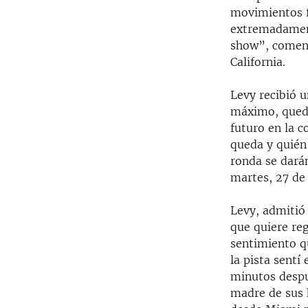
movimientos f
extremadament
show”, coment
California.
Levy recibió u
máximo, quedan
futuro en la 
queda y quién 
ronda se dará
martes, 27 de
Levy, admitió
que quiere reg
sentimiento qu
la pista sent
minutos despué
madre de sus h