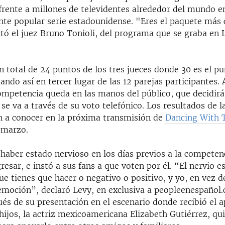
rente a millones de televidentes alrededor del mundo en
e popular serie estadounidense. "Eres el paquete más 
ó el juez Bruno Tonioli, del programa que se graba en 
n total de 24 puntos de los tres jueces donde 30 es el pu
do así en tercer lugar de las 12 parejas participantes. 
competencia queda en las manos del público, que decidirá
se va a través de su voto telefónico. Los resultados de l
n a conocer en la próxima transmisión de
Dancing With 
 marzo.
 haber estado nervioso en los días previos a la competen
resar, e instó a sus fans a que voten por él. “El nervio e
e tienes que hacer o negativo o positivo, y yo, en vez d
í emoción”, declaró Levy, en exclusiva a peopleenespañol
s de su presentación en el escenario donde recibió el a
ijos, la actriz mexicoamericana Elizabeth Gutiérrez, qui