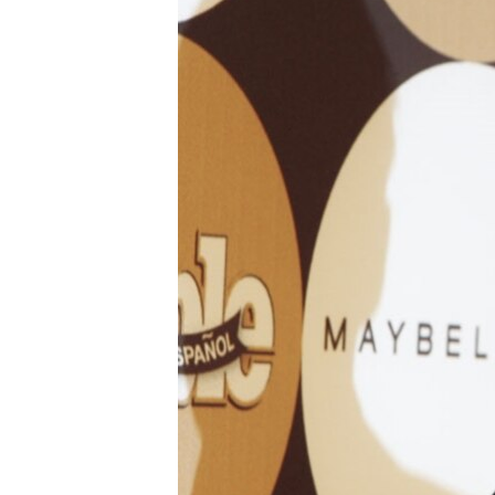
RADIO MARTÍ
ESPECIALES
MULTIMEDIA
ESPECIALES
EDITORIALES
LA REALIDAD DE LA VIVIENDA EN
CUBA
SER VIEJO EN CUBA
KENTU-CUBANO
LOS SANTOS DE HIALEAH
DESINFORMACIÓN RUSA EN
AMÉRICA LATINA
LA INVASIÓN DE RUSIA A UCRANIA