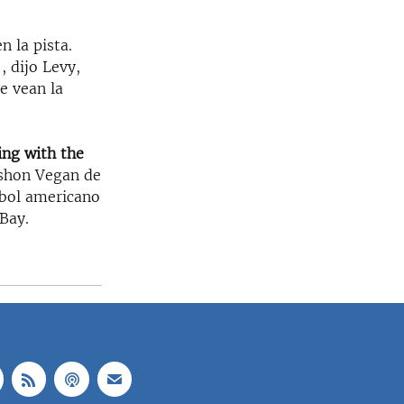
n la pista.
, dijo Levy,
e vean la
ing with the
oshon Vegan de
útbol americano
Bay.