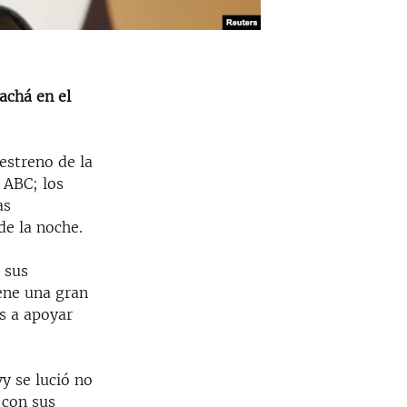
hachá en el
 estreno de la
 ABC; los
as
de la noche.
n sus
iene una gran
s a apoyar
y se lució no
 con sus