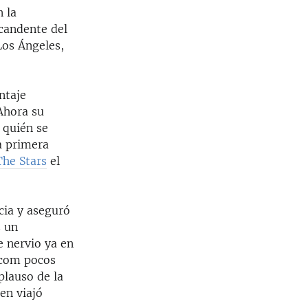
 la
candente del
Los Ángeles,
ntaje
Ahora su
 quién se
a primera
The Stars
el
cia y aseguró
s un
e nervio ya en
.com pocos
plauso de la
en viajó