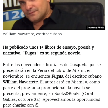
RADIO MARTÍ
ESPECIALES
MULTIMEDIA
ESPECIALES
EDITORIALES
LA REALIDAD DE LA VIVIENDA EN CUBA
William Navarrete, escritor cubano.
SER VIEJO EN CUBA
SÍGUENOS
Ha publicado unos 15 libros de ensayo, poesía y
KENTU-CUBANO
narrativa. "Fugas" es su segunda novela.
LOS SANTOS DE HIALEAH
Entre las novedades editoriales de
Tusquets
que se
DESINFORMACIÓN RUSA EN AMÉRICA LATINA
presentarán en la Feria del Libro de Miami, en
LA INVASIÓN DE RUSIA A UCRANIA
noviembre, se encuentra
Fugas
, del escritor cubano
William Navarrete
. El autor está en Miami y, como
parte del programa promocional, la novela se
presenta, previamente, en Books&Books (Coral
Gables, octubre 24). Aprovechamos la oportunidad
para charlar con él.