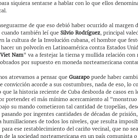
ara siquiera sentarse a hablar con lo que ellos denomin
al.
asegurarme de que eso debió haber ocurrido al margen 
 cuando también leí que
Silvio Rodríguez
, principal vale
 la cultura de la Involución cubana, el hombre que feste
 hacer un polvorín en Latinoamérica contra Estados Uni
 Viet Nam
" va a festejar la tierna y mullida relación con 
obrados por supuesto en moneda norteamericana contan
nos atrevamos a pensar que
Guarapo
puede haber cambi
e convicción acorde a sus costumbres, nada de eso, lo 
 que la historia reciente de Cuba desborda de casos en l
or pretender el más mínimo acercamiento al "monstruo 
 bajo su mando cometieron tal cantidad de tropelías, des
 pasando por ingentes cantidades de décadas de prisión,
a humillaciones de todos los niveles, que resulta imposi
 para ese restablecimiento del cariño vecinal, que no se
n de la sociedad norteamericana en un país comunista o