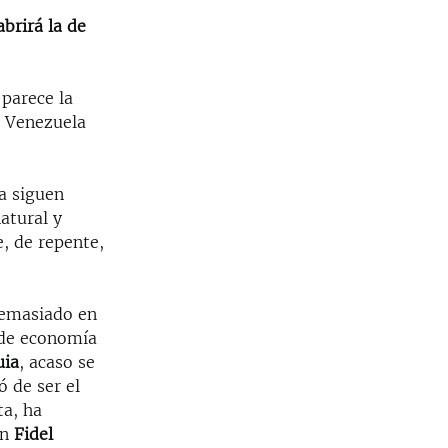
brirá la de
 parece la
o Venezuela
a siguen
atural y
, de repente,
demasiado en
 de economía
uia
, acaso se
 de ser el
ta, ha
ún
Fidel