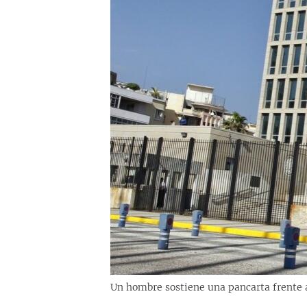
RADIO MARTÍ
ESPECIALES
MULTIMEDIA
ESPECIALES
EDITORIALES
LA REALIDAD DE LA VIVIENDA EN
CUBA
SER VIEJO EN CUBA
KENTU-CUBANO
LOS SANTOS DE HIALEAH
DESINFORMACIÓN RUSA EN
AMÉRICA LATINA
LA INVASIÓN DE RUSIA A UCRANIA
Un hombre sostiene una pancarta frente a