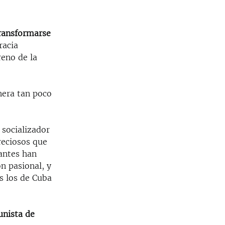
ransformarse
racia
reno de la
nera tan poco
socializador
reciosos que
mantes han
n pasional, y
s los de Cuba
unista de