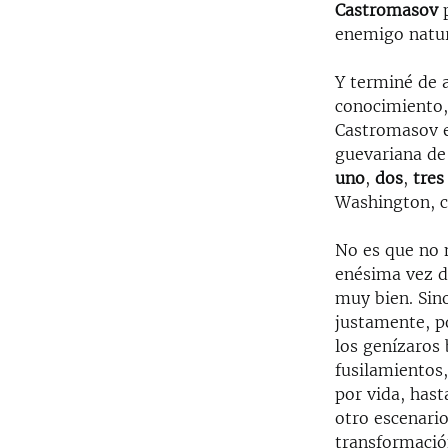
Castromasov
p
enemigo natur
Y terminé de 
conocimiento,
Castromasov en
guevariana de
uno
,
dos
,
tres
Washington, c
No es que no 
enésima vez d
muy bien. Sino
justamente, p
los genízaros
fusilamientos,
por vida, hast
otro escenario
transformació