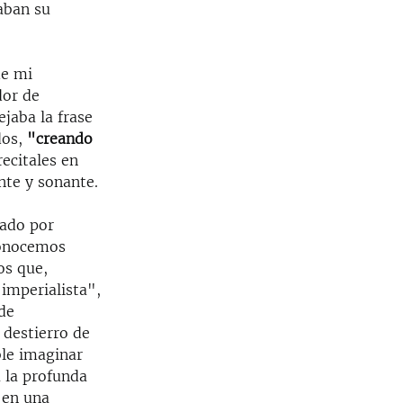
aban su
de mi
dor de
jaba la frase
dos,
"creando
recitales en
te y sonante.
ado por
conocemos
os que,
imperialista",
de
 destierro de
ble imaginar
a la profunda
 en una