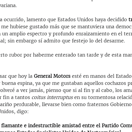
variana.
í ha ocurrido, lamento que Estados Unidos haya decidido
t
, me hubiese gustado más que se mantuviera una democ
n un amplio espectro y profundo enraizamiento en el ter
al; sin embargo sí admito que festejo lo del desarme.
ierto rubor por haberme enterado tan tarde y de esta ma
sar que hoy la
General Motors
esté en manos del Estado 
buena espina, ya que me gustaban aquellos cochazos p
volveré a ver jamás, pienso que si al fin y al cabo, los a
r fin a tantos
coitus interruptus
en su tormentosa relació
ariño perdurable, llevarse bien como fraternos Gobierno
Unidos, digo:
a flamante e indestructible amistad entre el Partido Com