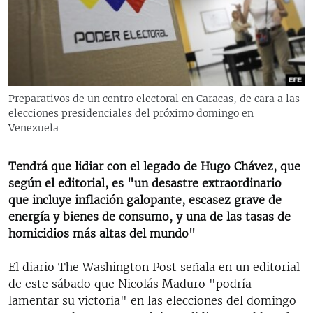
RADIO MARTÍ
ESPECIALES
MULTIMEDIA
ESPECIALES
EDITORIALES
LA REALIDAD DE LA VIVIENDA EN CUBA
Preparativos de un centro electoral en Caracas, de cara a las
elecciones presidenciales del próximo domingo en
SER VIEJO EN CUBA
SÍGUENOS
Venezuela
KENTU-CUBANO
LOS SANTOS DE HIALEAH
Tendrá que lidiar con el legado de Hugo Chávez, que
según el editorial, es "un desastre extraordinario
DESINFORMACIÓN RUSA EN AMÉRICA LATINA
que incluye inflación galopante, escasez grave de
LA INVASIÓN DE RUSIA A UCRANIA
energía y bienes de consumo, y una de las tasas de
homicidios más altas del mundo"
El diario The Washington Post señala en un editorial
de este sábado que Nicolás Maduro "podría
lamentar su victoria" en las elecciones del domingo