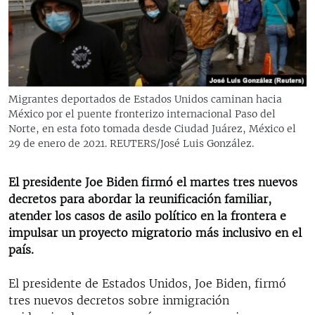
RADIO MARTÍ
ESPECIALES
MULTIMEDIA
ESPECIALES
EDITORIALES
LA REALIDAD DE LA VIVIENDA EN CUBA
Migrantes deportados de Estados Unidos caminan hacia
México por el puente fronterizo internacional Paso del
SER VIEJO EN CUBA
SÍGUENOS
Norte, en esta foto tomada desde Ciudad Juárez, México el
KENTU-CUBANO
29 de enero de 2021. REUTERS/José Luis González.
LOS SANTOS DE HIALEAH
El presidente Joe Biden firmó el martes tres nuevos
DESINFORMACIÓN RUSA EN AMÉRICA LATINA
decretos para abordar la reunificación familiar,
atender los casos de asilo político en la frontera e
LA INVASIÓN DE RUSIA A UCRANIA
impulsar un proyecto migratorio más inclusivo en el
país.
El presidente de Estados Unidos, Joe Biden, firmó
tres nuevos decretos sobre inmigración