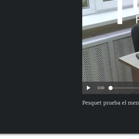
RADIO MARTÍ
ESPECIALES
MULTIMEDIA
ESPECIALES
EDITORIALES
LA REALIDAD DE LA VIVIENDA EN
CUBA
SER VIEJO EN CUBA
KENTU-CUBANO
LOS SANTOS DE HIALEAH
DESINFORMACIÓN RUSA EN
0:00
AMÉRICA LATINA
Pesquet prueba el men
LA INVASIÓN DE RUSIA A UCRANIA