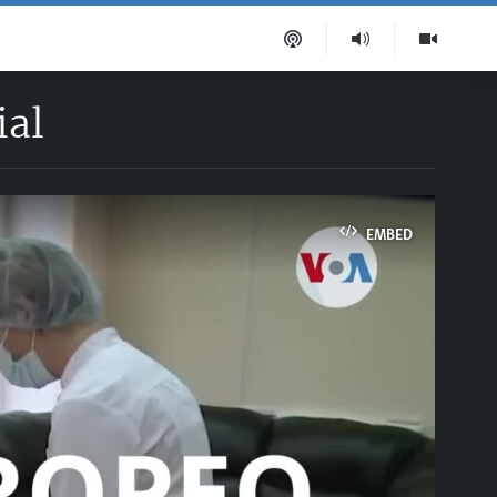
ial
EMBED