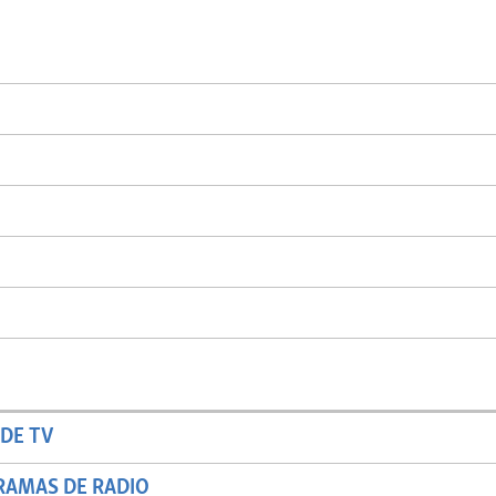
Auto
144p
240p
480p
720p
DE TV
RAMAS DE RADIO