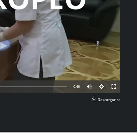
able
Auto
0:46
144p
Descargar
EMBED
240p
360p
480p