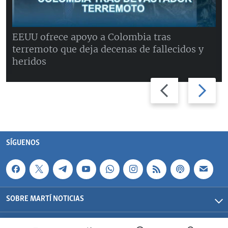
EEUU ofrece apoyo a Colombia tras
terremoto que deja decenas de fallecidos y
heridos
Previous
Next
slide
slide
SÍGUENOS
SOBRE MARTÍ NOTICIAS
SERVICIOS