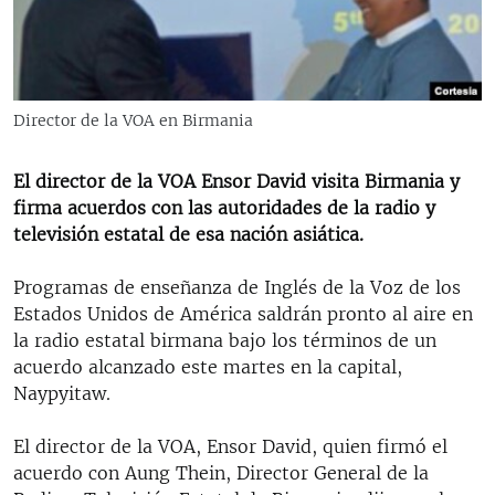
RADIO MARTÍ
ESPECIALES
MULTIMEDIA
ESPECIALES
Director de la VOA en Birmania
EDITORIALES
LA REALIDAD DE LA VIVIENDA EN CUBA
SER VIEJO EN CUBA
El director de la VOA Ensor David visita Birmania y
SÍGUENOS
firma acuerdos con las autoridades de la radio y
KENTU-CUBANO
televisión estatal de esa nación asiática.
LOS SANTOS DE HIALEAH
Programas de enseñanza de Inglés de la Voz de los
DESINFORMACIÓN RUSA EN AMÉRICA LATINA
Estados Unidos de América saldrán pronto al aire en
LA INVASIÓN DE RUSIA A UCRANIA
la radio estatal birmana bajo los términos de un
acuerdo alcanzado este martes en la capital,
Naypyitaw.
El director de la VOA, Ensor David, quien firmó el
acuerdo con Aung Thein, Director General de la