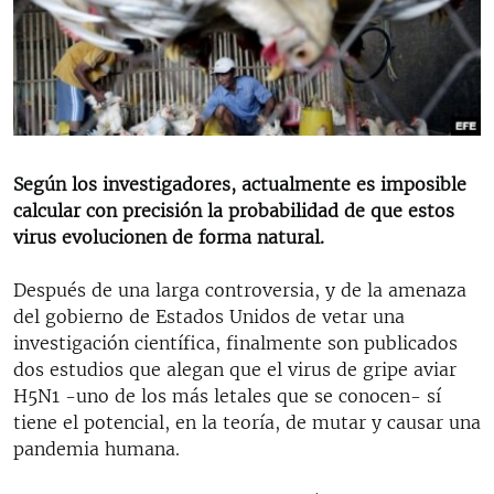
RADIO MARTÍ
ESPECIALES
MULTIMEDIA
ESPECIALES
EDITORIALES
LA REALIDAD DE LA VIVIENDA EN CUBA
SER VIEJO EN CUBA
Según los investigadores, actualmente es imposible
SÍGUENOS
calcular con precisión la probabilidad de que estos
KENTU-CUBANO
virus evolucionen de forma natural.
LOS SANTOS DE HIALEAH
Después de una larga controversia, y de la amenaza
DESINFORMACIÓN RUSA EN AMÉRICA LATINA
del gobierno de Estados Unidos de vetar una
LA INVASIÓN DE RUSIA A UCRANIA
investigación científica, finalmente son publicados
dos estudios que alegan que el virus de gripe aviar
H5N1 -uno de los más letales que se conocen- sí
tiene el potencial, en la teoría, de mutar y causar una
pandemia humana.