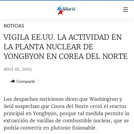
Enlaces
de
accesibilidad
NOTICIAS
TITULARES
Ir
VIGILA EE.UU. LA ACTIVIDAD EN
al
CUBA
LA PLANTA NUCLEAR DE
contenido
ESTADOS UNIDOS
principal
CUBA
YONGBYON EN COREA DEL NORTE
Ir
AMÉRICA LATINA
DERECHOS HUMANOS
ESTADOS UNIDOS
a
abril 18, 2005
INMIGRACIÓN
la
#11JCUBA, 5 AÑOS DESPUÉS
AMÉRICA 250
Compartir
navegación
MUNDO
INFORME DEL DEPARTAMENTO DE ESTADO DE EEUU
principal
SOBRE CUBA
DEPORTES
Ir
Los despachos noticiosos dicen que Washington y
a
Seúl sospechan que Corea del Norte cerró el reactor
ARTE Y ENTRETENIMIENTO
la
principal en Yongbyon, porque tal medida permite la
OPINIÓN GRÁFICA
búsqueda
extracción de varillas de combustible nuclear, que se
podría convertir en plutonio fisionable.
AUDIOVISUALES MARTÍ