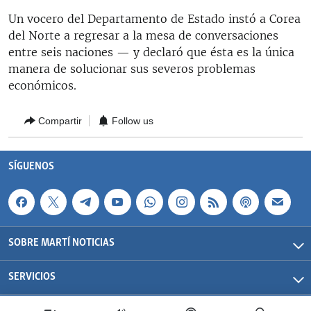
RADIO MARTÍ
Un vocero del Departamento de Estado instó a Corea
del Norte a regresar a la mesa de conversaciones
ESPECIALES
entre seis naciones — y declaró que ésta es la única
MULTIMEDIA
ESPECIALES
manera de solucionar sus severos problemas
económicos.
EDITORIALES
LA REALIDAD DE LA VIVIENDA EN CUBA
SER VIEJO EN CUBA
Compartir
Follow us
SÍGUENOS
KENTU-CUBANO
LOS SANTOS DE HIALEAH
SÍGUENOS
DESINFORMACIÓN RUSA EN AMÉRICA LATINA
LA INVASIÓN DE RUSIA A UCRANIA
SOBRE MARTÍ NOTICIAS
SERVICIOS